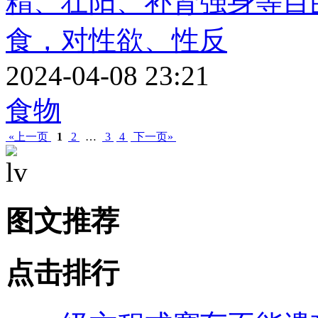
精、壮阳、补肾强身等目
食，对性欲、性反
2024-04-08 23:21
食物
«上一页
1
2
…
3
4
下一页»
图文推荐
点击排行