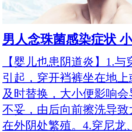
男人念珠菌感染症状 
【婴儿也患阴道炎】1.
引起，穿开裆裤坐在地上
及时替换，大小便影响会
不妥，由后向前擦洗导致
在外阴处繁殖。4.穿尼