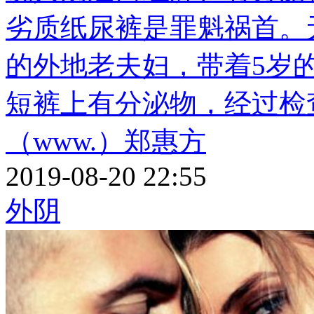
劣质纸尿裤是罪魁祸首。
的外地老夫妇，带着5岁
短裤上有分泌物，经过检
（www.）郑惠方
2019-08-20 22:55
外阴