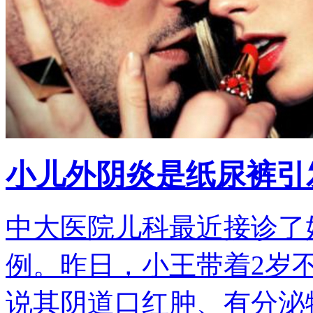
小儿外阴炎是纸尿裤引
中大医院儿科最近接诊了
例。昨日，小王带着2岁
说其阴道口红肿、有分泌