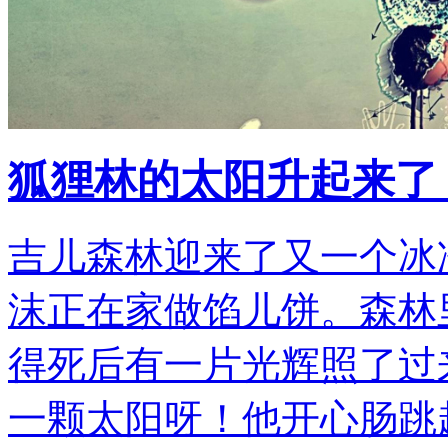
狐狸林的太阳升起来了
吉儿森林迎来了又一个冰
沫正在家做馅儿饼。森林
得死后有一片光辉照了过
一颗太阳呀！他开心肠跳