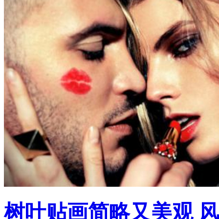
树叶贴画简略又美观 