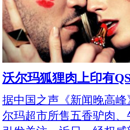
沃尔玛狐狸肉上印有Q
据中国之声《新闻晚高峰
尔玛超市所售五香驴肉、