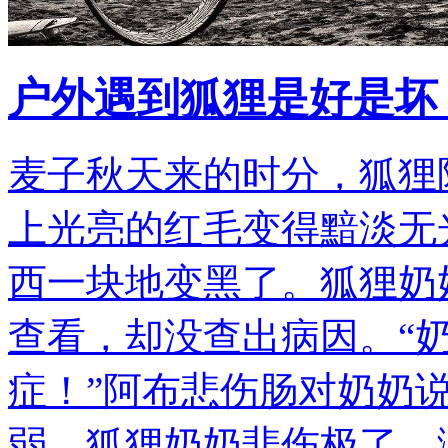
户外遇到狐狸是好是坏
麦子秋天来的时分，狐狸
上光亮的红毛变得黯淡无
西一块地变黑了。狐狸奶
查看，却没查出病因。“
症！”阿布悲伤肠对奶奶
弱，狐狸奶奶悲伤极了。