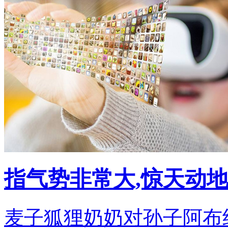
指气势非常大,惊天动地
麦子狐狸奶奶对孙子阿布