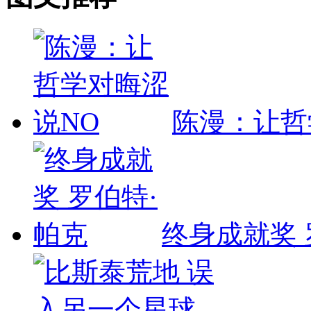
陈漫：让哲
终身成就奖 